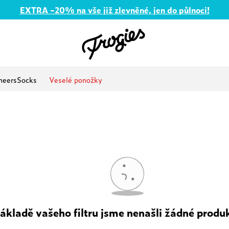
EXTRA –20% na vše již zlevněné, jen do půlnoci!
heersSocks
Veselé ponožky
ákladě vašeho filtru jsme nenašli žádné produk