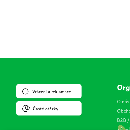
Org
Vrácení a reklamace
O nás
Časté otázky
Obcho
B2B /
Zásad