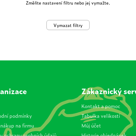
Změňte nastavení filtru nebo jej vymažte.
Vymazat filtry
anizace
Zákaznický ser
Kontakt a pomoc
dní podmínky
Tabulka velikostí
 nákup na firmu
Můj účet
y ochrany osobních údajů
Historie objednávek