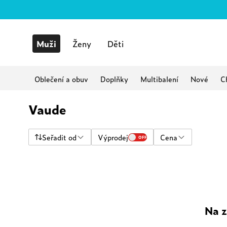
Muži
Ženy
Děti
Oblečení a obuv
Doplňky
Multibalení
Nové
C
Vaude
Seřadit od
Výprodej
Cena
OFF
Na z