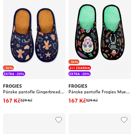
-36%
-36%
2+1 ZDARMA
EXTRA -20%
EXTRA -20%
FROGIES
FROGIES
Pánske pantofle Gingerbread- Frogies
Pánske pantofle Frogies Muertos
167 Kč
167 Kč
329 Kč
329 Kč