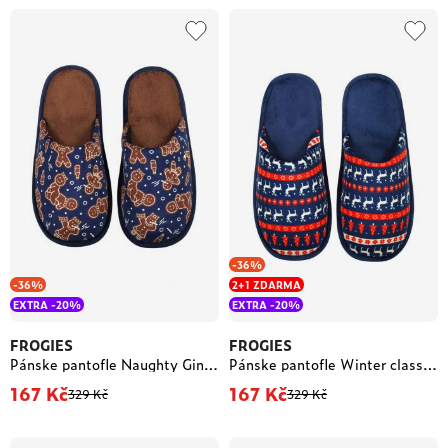
-36%
-36%
2+1 ZDARMA
EXTRA -20%
EXTRA -20%
FROGIES
FROGIES
Pánske pantofle Naughty Gingerbread - Frogies
Pánske pantofle Winter classic - Frogies
167 Kč
167 Kč
329 Kč
329 Kč