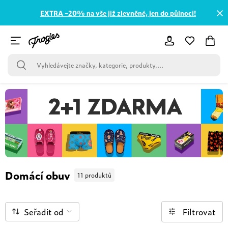
EXTRA –20% na vše již zlevněné, jen do půlnoci!
Domácí obuv
11 produktů
Seřadit od
Filtrovat