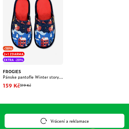
-38%
2+1 ZDARMA
EXTRA -20%
FROGIES
Pánske pantofle Winter story- Frogies
159 Kč
319 Kč
Vrácení a reklamace