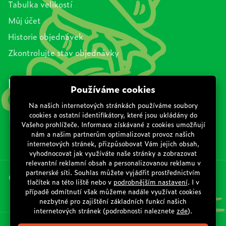
Tabulka velikostí
Můj účet
Historie objednávek
Zkontrolujte stav objednávky
Najdete nás na sociálních sítích
© Copyright 2026 TOP 1 IT Solutions, s.r.o.