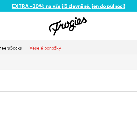
EXTRA –20% na vše již zlevněné, jen do půlnoci!
heersSocks
Veselé ponožky