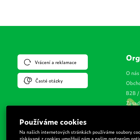
Org
Vrácení a reklamace
O nás
Časté otázky
Obcho
B2B /
Zásad
Cooki
Dopra
Podmí