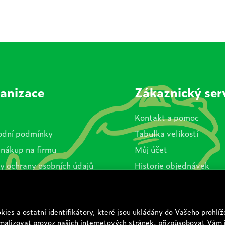
anizace
Zákaznický ser
Kontakt a pomoc
dní podmínky
Tabulka velikostí
 nákup na firmu
Můj účet
y ochrany osobních údajů
Historie objednávek
es
Zkontrolujte stav obje
va a platba
nky akcí