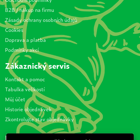
B2B / nákup na firmu
Zásady ochrany osobních údajů
Cookies
Doprava a platba
Podmínky akcí
Zákaznický servis
Kontakt a pomoc
Tabulka velikostí
Můj účet
Historie objednávek
Zkontrolujte stav objednávky
Najdete nás na sociálních sítích