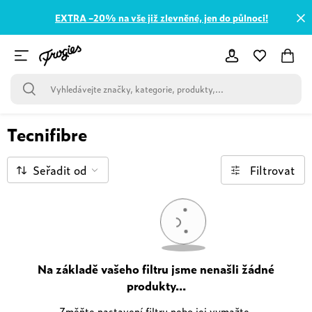
EXTRA –20% na vše již zlevněné, jen do půlnoci!
Tecnifibre
Seřadit od
Filtrovat
Na základě vašeho filtru jsme nenašli žádné
produkty...
Změňte nastavení filtru nebo jej vymažte.