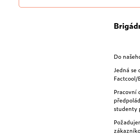
Brigád
Do našeho
Jedná se 
Factcool/
Pracovní 
předpolád
studenty 
Požadujem
zákazníko