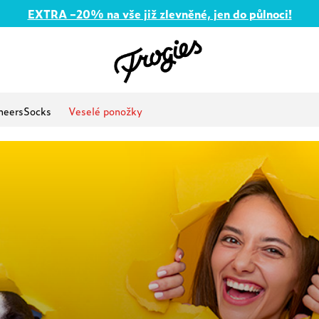
EXTRA –20% na vše již zlevněné, jen do půlnoci!
heersSocks
Veselé ponožky