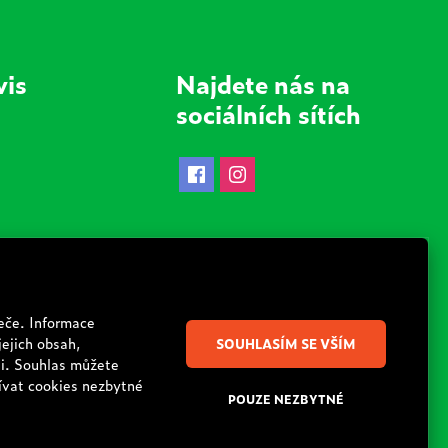
vis
Najdete nás na
sociálních sítích
dnávky
Jsme i v dalších zemích
Česká republika