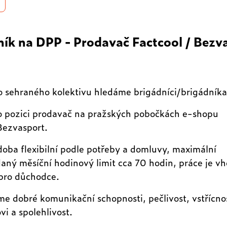
ník na DPP - Prodavač Factcool / Bezv
 sehraného kolektivu hledáme brigádníci/brigádníka
o pozici prodavač na pražských pobočkách e-shopu
Bezvasport.
doba flexibilní podle potřeby a domluvy, maximální
aný měsíční hodinový limit cca 70 hodin, práce je v
pro důchodce.
e dobré komunikační schopnosti, pečlivost, vstřícno
vi a spolehlivost.