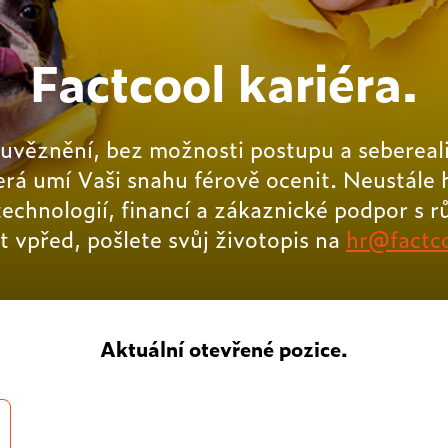
Factcool kariéra.
 uvěznění, bez možnosti postupu a sebereali
rá umí Vaši snahu férově ocenit. Neustále h
technologií, financí a zákaznické podpor s r
t vpřed, pošlete svůj životopis na
hr@factc
Aktuální otevřené pozice.