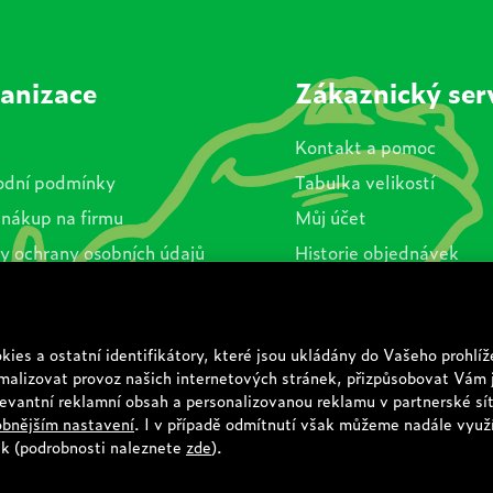
anizace
Zákaznický ser
Kontakt a pomoc
dní podmínky
Tabulka velikostí
 nákup na firmu
Můj účet
y ochrany osobních údajů
Historie objednávek
es
Zkontrolujte stav obje
va a platba
nky akcí
© Copyright 2026 TOP 1 IT Solutions, s.r.o.