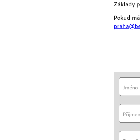
Základy p
Pokud mát
praha@be
Jméno
Příjmen