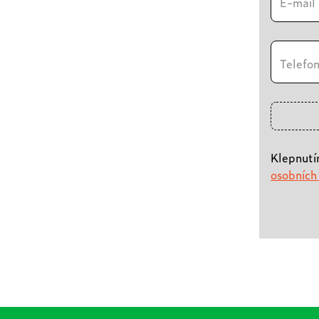
E-mail
Telefo
Klepnutí
osobních