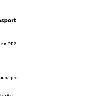
asport
 na DPP.
hodná pro
st vůči