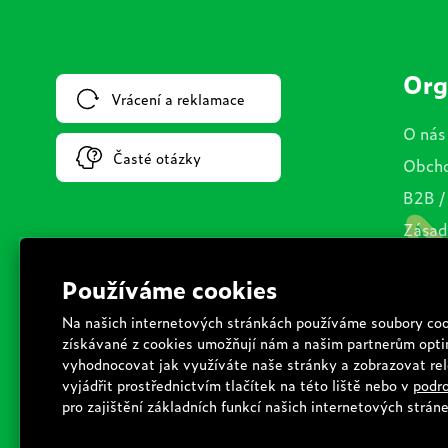
Org
Vrácení a reklamace
O nás
Časté otázky
Obcho
B2B /
Zásad
Cooki
Dopra
Podmí