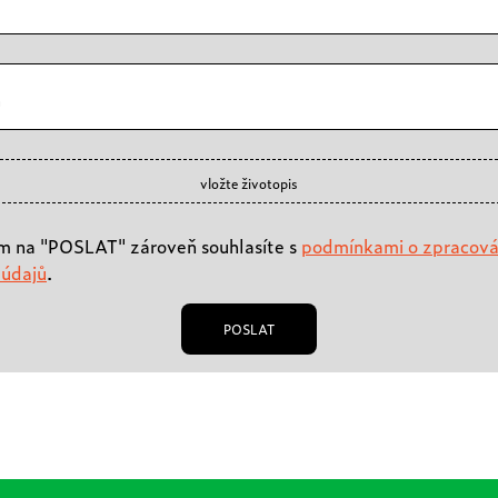
n
vložte životopis
m na "POSLAT" zároveň souhlasíte s
podmínkami o zpracová
 údajů
.
POSLAT